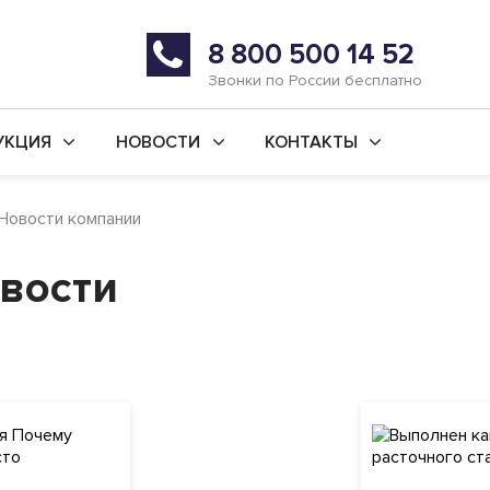
8 800 500 14 52
Звонки по России бесплатно
УКЦИЯ
НОВОСТИ
КОНТАКТЫ
й ремонт станков
Последние новости
г. Уфа
Новости компании
во новых станков
Статьи
г. Ишимбай
вости
ьные услуги
Реквизиты
 ремонт
ая обработка
анки