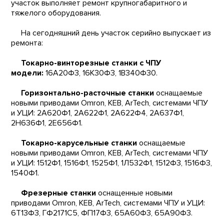
участок выполняет ремонт крупногабаритного и
тяжелого оборудования.
На сегодняшний день участок серийно выпускает из
ремонта:
Токарно-винторезные станки с ЧПУ
модели:
16А20Ф3, 16К30Ф3, 1В340Ф30.
Горизонтально-расточные станки
оснащаемые
новыми приводами Omron, KEB, ArTech, системами ЧПУ
и УЦИ: 2А620Ф1, 2А622Ф1, 2А622Ф4, 2А637Ф1,
2Н636Ф1, 2Е656Ф1.
Токарно-карусельные станки
оснащаемые
новыми приводами Omron, KEB, ArTech, системами ЧПУ
и УЦИ: 1512Ф1, 1516Ф1, 1525Ф1, 1Л532Ф1, 1512Ф3, 1516Ф3,
1540Ф1.
Фрезерные станки
оснащенные новыми
приводами Omron, KEB, ArTech, системами ЧПУ и УЦИ:
6Т13Ф3, ГФ2171С5, ФП17Ф3, 65А60Ф3, 65А90Ф3.