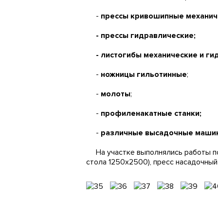
-
прессы кривошипные механиче
- прессы гидравлические;
- листогибы механические и гидр
-
ножницы гильотинные
;
-
молоты
;
-
профиленакатные станки;
-
различные высадочные маши
На участке выполнялись работы по 
стола 1250х2500), пресс насадочный