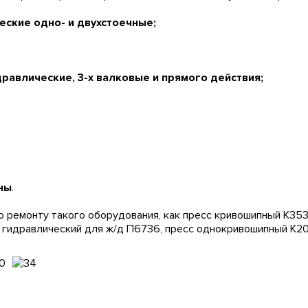
ские одно- и двухстоечные;
авлические, 3-х валковые и прямого действия;
ны
.
ремонту такого оборудования, как пресс кривошипный К3535
 гидравлический для ж/д П6736, пресс однокривошипный К20