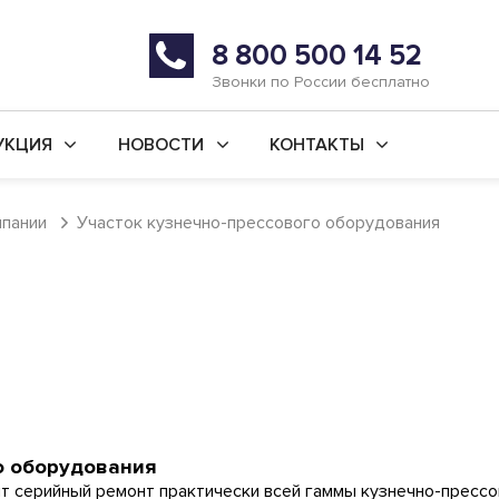
8 800 500 14 52
Звонки по России бесплатно
УКЦИЯ
НОВОСТИ
КОНТАКТЫ
й ремонт станков
Последние новости
г. Уфа
пании
Участок кузнечно-прессового оборудования
во новых станков
Статьи
г. Ишимбай
ьные услуги
Реквизиты
 ремонт
ая обработка
анки
о оборудования
серийный ремонт практически всей гаммы кузнечно-прессо