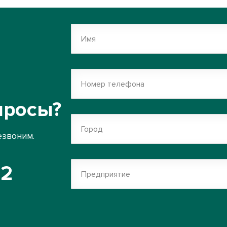
Имя
Номер телефона
просы?
Город
езвоним.
52
Предприятие