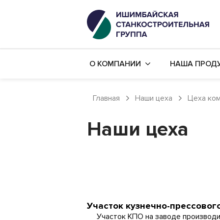
О КОМПАНИИ
НАША ПРОД
История компании
Капитальны
Главная
Наши цеха
Цеха ком
Наши цеха
Производст
Наши цеха
Наши заказчики
Дополнител
Политика в области качества
Бюджетный
Карьера в компании
Механическ
Готовые ст
Участок кузнечно-прессовог
Участок КПО на заводе производит 