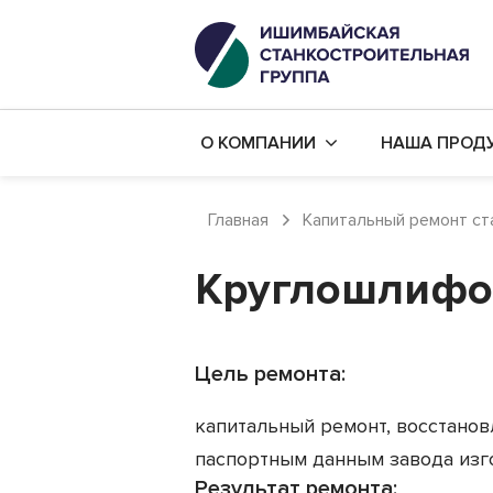
О КОМПАНИИ
НАША ПРОД
История компании
Капитальны
Главная
Капитальный ремонт ст
Наши цеха
Производст
Круглошлифо
Наши заказчики
Дополнител
Политика в области качества
Бюджетный
Карьера в компании
Механическ
Цель ремонта:
Готовые ст
капитальный ремонт, восстанов
паспортным данным завода изго
Результат ремонта: