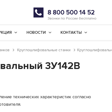
8 800 500 14 52
Звонки по России бесплатно
УКЦИЯ
НОВОСТИ
КОНТАКТЫ
й ремонт станков
Последние новости
г. Уфа
анков
Круглошлифовальные станки
Круглошлифовальн
во новых станков
Статьи
г. Ишимбай
вальный 3У142В
ьные услуги
Реквизиты
 ремонт
ая обработка
анки
ление технических характеристик согласно
товителя.