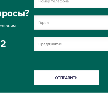
Номер телефона
просы?
Город
езвоним.
52
Предприятие
ОТПРАВИТЬ