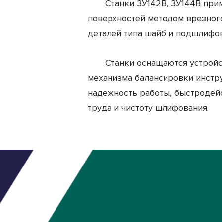
Станки 3У142В, 3У144В приме
поверхностей методом врезног
деталей типа шайб и подшлифов
Станки оснащаются устройство
механизма балансировки инстру
надежность работы, быстродейс
труда и чистоту шлифования.