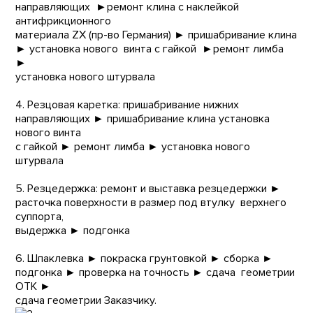
направляющих ►ремонт клина с наклейкой
антифрикционного
материала ZX (пр-во Германия) ► пришабривание клина
► установка нового винта с гайкой ►ремонт лимба
►
установка нового штурвала
4. Резцовая каретка: пришабривание нижних
направляющих ► пришабривание клина установка
нового винта
с гайкой ► ремонт лимба ► установка нового
штурвала
5. Резцедержка: ремонт и выставка резцедержки ►
расточка поверхности в размер под втулку верхнего
суппорта,
выдержка ► подгонка
6. Шпаклевка ► покраска грунтовкой ► сборка ►
подгонка ► проверка на точность ► сдача геометрии
ОТК ►
сдача геометрии Заказчику.