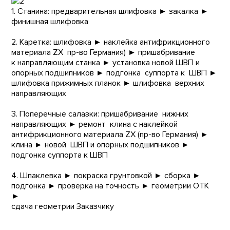
1. Станина: предварительная шлифовка ► закалка ►
финишная шлифовка
2. Каретка: шлифовка ► наклейка антифрикционного
материала ZХ пр-во Германия) ► пришабривание
к направляющим станка ► установка новой ШВП и
опорных подшипников ► подгонка суппорта к ШВП ►
шлифовка прижимных планок ► шлифовка верхних
направляющих
3. Поперечные салазки: пришабривание нижних
направляющих ► ремонт клина с наклейкой
антифрикционного материала ZX (пр-во Германия) ►
клина ► новой ШВП и опорных подшипников ►
подгонка суппорта к ШВП
4. Шпаклевка ► покраска грунтовкой ► сборка ►
подгонка ► проверка на точность ► геометрии ОТК
►
сдача геометрии Заказчику