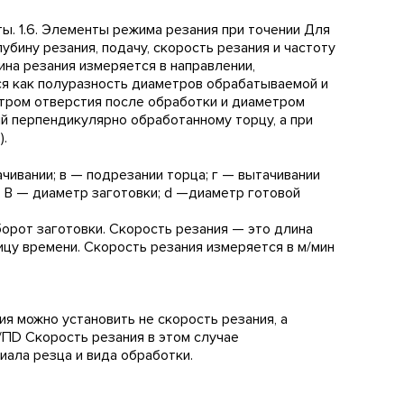
ы. 1.6. Элементы режима резания при точении Для
бину резания, подачу, скорость резания и частоту
бина резания измеряется в направлении,
ся как полуразность диаметров обрабатываемой и
етром отверстия после обработки и диаметром
й перпендикулярно обработанному торцу, а при
).
ачивании; в — подрезании торца; г — вытачивании
; В — диаметр заготовки; d —диаметр готовой
орот заготовки. Скорость резания — это длина
цу времени. Скорость резания измеряется в м/мин
ия можно установить не скорость резания, а
/ПD Скорость резания в этом случае
иала резца и вида обработки.