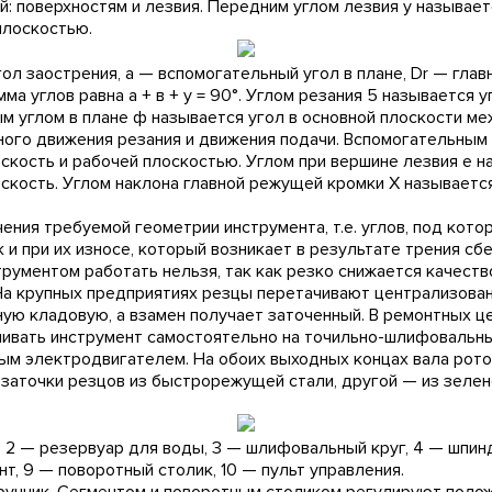
й: поверхностям и лезвия. Передним углом лезвия y называе
плоскостью.
 угол заострения, а — вспомогательный угол в плане, Dr — г
а углов равна а + в + у = 90°. Углом резания 5 называется 
ым углом в плане ф называется угол в основной плоскости ме
ного движения резания и движения подачи. Вспомогательным
кость и рабочей плоскостью. Углом при вершине лезвия е н
скость. Углом наклона главной режущей кромки X называетс
ения требуемой геометрии инструмента, т.е. углов, под кото
к и при их износе, который возникает в результате трения 
рументом работать нельзя, так как резко снижается качеств
На крупных предприятиях резцы перетачивают централизован
ую кладовую, а взамен получает заточенный. В ремонтных цех
ивать инструмент самостоятельно на точильно-шлифовальных
ым электродвигателем. На обоих выходных концах вала рото
 заточки резцов из быстрорежущей стали, другой — из зелен
а. 2 — резервуар для воды, 3 — шлифовальный круг, 4 — шпин
, 9 — поворотный столик, 10 — пульт управления.