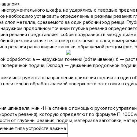
навалом»;
к инструментального шкафа, не ударялись о твердые предмет
ке необходимо установить определенные режимы резания: глу
на слоя металла, срезаемого за один рабочий ход резца. Глу
 наружном продольном точении глубина резания определяет
убина резания представляет собой полуразность между диам
убиной резания является размер срезаемого слоя, измеряемы
ина резания равна ширине канавки, образуемой резцом (рис. 5
ной обработки: а — наружном точении (обтачивание); б — раст
е поперечной подачи; Dsпрод — движение продольной подачи
омки инструмента в направлении движения подачи за один об
тносительно обрабатываемой поверхности заготовки в едини
ния шпинделя, мин -1 На станке с помощью рукояток управлен
 скорость резания), которую определяют по формуле П=1000v
сти от глубины резания, подачи, материала заготовки, матер
ение типа устройств зажима