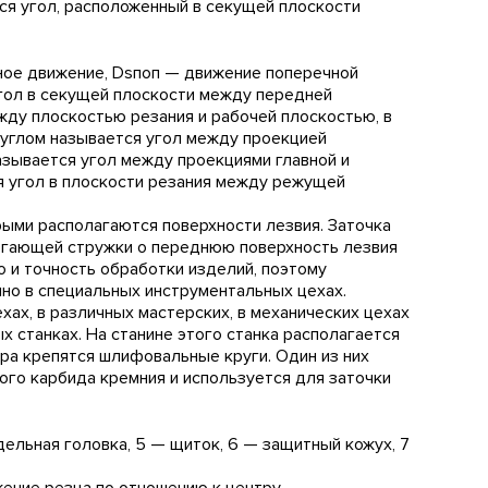
тся угол, расположенный в секущей плоскости
лавное движение, Dsпоп — движение поперечной
угол в секущей плоскости между передней
жду плоскостью резания и рабочей плоскостью, в
 углом называется угол между проекцией
азывается угол между проекциями главной и
я угол в плоскости резания между режущей
рыми располагаются поверхности лезвия. Заточка
сбегающей стружки о переднюю поверхность лезвия
о и точность обработки изделий, поэтому
но в специальных инструментальных цехах.
ах, в различных мастерских, в механических цехах
 станках. На станине этого станка располагается
ра крепятся шлифовальные круги. Один из них
ого карбида кремния и используется для заточки
дельная головка, 5 — щиток, 6 — защитный кожух, 7