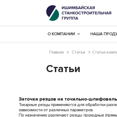
О КОМПАНИИ
НАША ПРОД
История компании
Капитальны
Главная
Статьи
Статьи комп
Наши цеха
Производст
Статьи
Наши заказчики
Дополнител
Политика в области качества
Бюджетный
Карьера в компании
Механическ
Готовые ст
Заточка резцов на точильно-шлифоваль
Токарные резцы применяются для обработки различ
зависимости от различных параметров.
По назначению различают резцы: проходные (прямы