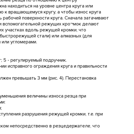
ение резца по отношению к центру
на находиться на уровне центра круга или
ью к вращающемуся кругу, а чтобы износ круга
 рабочей поверхности круга. Сначала затачивают
й и вспомогательной режущих кро¬мок делают
их участках вдоль режущей кромки, что
 быстрорежущей стали) или алмазных (для
 или угломерами.
т; 5 - регулируемый подручник.
ичии исправного ограждения круга и правильности
лжен превышать 3 мм (рис. 4). Перестановка
 уменьшения величины износа резца при
ми:
;
ступления разрушения режущей кромки, т.е. при
ком непосредственно в резцедержателе, что