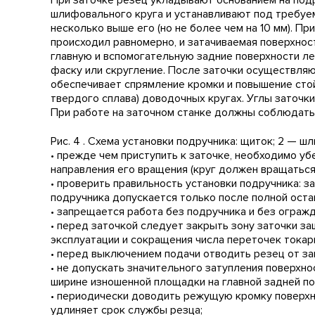
При заточке резец укладывают основанием на под
шлифовального круга и устанавливают под требуем
несколько выше его (но не более чем на 10 мм). П
происходил равномерно, и затачиваемая поверхнос
главную и вспомогательную задние поверхности л
фаску или скругление. После заточки осуществляют
обеспечивает спрямление кромки и повышение сто
твердого сплава) доводочных кругах. Углы заточк
При работе на заточном станке должны соблюдать
Рис. 4 . Схема установки подручника: щиток; 2 — ш
• прежде чем приступить к заточке, необходимо уб
направления его вращения (круг должен вращаться 
• проверить правильность установки подручника: з
подручника допускается только после полной остан
• запрещается работа без подручника и без огражд
• перед заточкой следует закрыть зону заточки з
эксплуатации и сокращения числа переточек тока
• перед выключением подачи отводить резец от за
• не допускать значительного затупления поверхно
ширине изношенной площадки на главной задней повер
• периодически доводить режущую кромку поверхн
удлиняет срок службы резца;