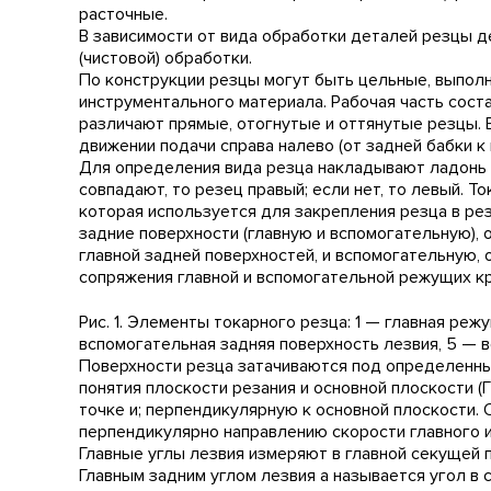
расточные.
В зависимости от вида обработки деталей резцы д
(чистовой) обработки.
По конструкции резцы могут быть цельные, выполне
инструментального материала. Рабочая часть сост
различают прямые, отогнутые и оттянутые резцы. 
движении подачи справа налево (от задней бабки к 
Для определения вида резца накладывают ладонь 
совпадают, то резец правый; если нет, то левый. 
которая используется для закрепления резца в р
задние поверхности (главную и вспомогательную),
главной задней поверхностей, и вспомогательную,
сопряжения главной и вспомогательной режущих кром
Рис. 1. Элементы токарного резца: 1 — главная реж
вспомогательная задняя поверхность лезвия, 5 — 
Поверхности резца затачиваются под определенны
понятия плоскости резания и основной плоскости
точке и; перпендикулярную к основной плоскости
перпендикулярно направлению скорости главного и
Главные углы лезвия измеряют в главной секущей пл
Главным задним углом лезвия а называется угол в