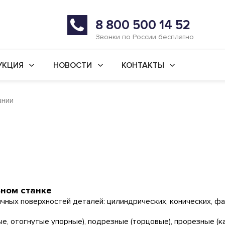
8 800 500 14 52
Звонки по России бесплатно
УКЦИЯ
НОВОСТИ
КОНТАКТЫ
й ремонт станков
Последние новости
г. Уфа
ании
во новых станков
Статьи
г. Ишимбай
ьные услуги
Реквизиты
 ремонт
ая обработка
анки
ном станке
ных поверхностей деталей: цилиндрических, конических, фа
е, отогнутые упорные), подрезные (торцовые), прорезные (к