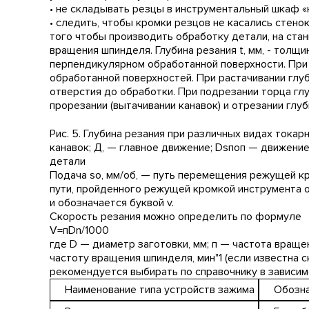
• не складывать резцы в инструментальный шкаф «
• следить, чтобы кромки резцов не касались стено
того чтобы производить обработку детали, на стан
вращения шпинделя. Глубина резания t, мм, - толщи
перпендикулярном обработанной поверхности. При
обработанной поверхностей. При растачивании гл
отверстия до обработки. При подрезании торца гл
прорезании (вытачивании канавок) и отрезании глуб
Рис. 5. Глубина резания при различных видах токар
канавок; Д, — главное движение; Dsпоп — движени
детали
Подача sо, мм/об, — путь перемещения режущей кр
пути, пройденного режущей кромкой инструмента о
и обозначается буквой v.
Скорость резания можно определить по формуле
V=пDn/1000
где D — диаметр заготовки, мм; п — частота враще
частоту вращения шпинделя, мин"1 (если известна
рекомендуется выбирать по справочнику в зависимо
Наименование типа устройств зажима
Обознач