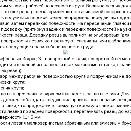
ручник. Сегментом и поворотным столиком регулируют полож
ым углом к рабочей поверхности круга. Вершина лезвия долж
ри заточке резец слегка прижимают затачиваемой поверхност
ть получилась плоской, резец непрерывно передвигают вдоль
езвия, затем переднюю поверхность. На пересечении главно
 доводку (притирку) задних и передних поверхностей на узк
йкости резца. Доводку резца выполняют на эльборовых (для
и поверхности лезвия контролируют специальными шаблонами
ся следующие правила безопасности труда:
лифовальный круг; 3 - поворотный столик; поворотный сегмен
едиться в полной исправности всех механизмов станка, в нал
на резец);
азор между рабочей поверхностью круга и подручником не до
овки круга;
ения круга;
ащитным прозрачным экраном или надеть защитные очки. Для
рь должен соблюдать следующие правила пользования резца
готовки, что предохраняет режущую кромку от выкрашивания
сти лезвия по задней поверхности, перетачивать резец до на
хности 1... 1,5 мм;
ости лезвия мелкозернистым абразивным или алмазным брус