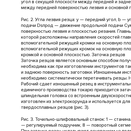
угол в секущей плоскости между передней и задне
между передней поверхностью лезвия и основной 
Рис. 2. Угла лезвия резца: y — передний угол, b —
подачи Dsпрод — движение продольной подачи Сумм
поверхностью лезвия и плоскостью резания. Главн
которой расположены направления скоростей глав
вспомогательной режущей кромки на основную плос
вспомогательной режущих кромок на основную пло
кромкой и основной плоскостью. Заточка резцов
Заточка резцов является основным способом получ
необходима как при изготовлении инструментов та
и заднюю поверхность заготовки. Изношенным инст
необходимо систематически перетачивать резцы. 
Рабочий сдает изношенный резец в инструментальн
единичного производства токарю приходится затач
шпиндельная головка со встроенным двухскоростн
изготовлен из электрокорунда и используется для
твердосплавных резцов (рис. 3).
Рис. 3. Точильно-шлифовальный станок: 1 — станин
— регулируемый подручник, 8 — поворотный сегмент