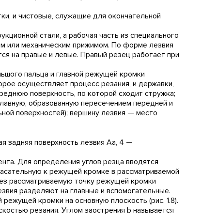
ки, и чистовые, служащие для окончательной
укционной стали, а рабочая часть из специального
ием или механическим прижимом. По форме лезвия
ся на правые и левые. Правый резец работает при
льшого пальца и главной режущей кромки
торое осуществляет процесс резания, и державки,
реднюю поверхность, по которой сходит стружка;
главную, образованную пересечением передней и
ьной поверхностей); вершину лезвия — место
ая задняя поверхность лезвия Аa, 4 —
нта. Для определения углов резца вводятся
 касательную к режущей кромке в рассматриваемой
ерез рассматриваемую точку режущей кромки
езвия разделяют на главные и вспомогательные.
 режущей кромки на основную плоскость (рис. 1.8).
скостью резания. Углом заострения b называется