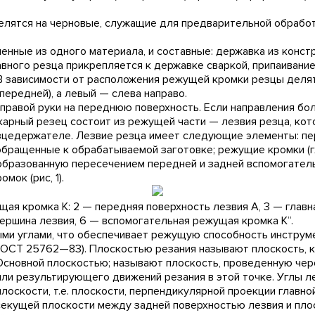
елятся на черновые, служащие для предварительной обработ
нные из одного материала, и составные: державка из констр
авного резца прикрепляется к державке сваркой, припаиван
В зависимости от расположения режущей кромки резцы делят
передней), а левый — слева направо.
правой руки на переднюю поверхность. Если направления бо
Токарный резец состоит из режущей части — лезвия резца, ко
езцедержателе. Лезвие резца имеет следующие элементы: пе
 обращенные к обрабатываемой заготовке; режущие кромки (
 образованную пересечением передней и задней вспомогател
ок (рис, 1).
ущая кромка К: 2 — передняя поверхность лезвия А, 3 — главн
вершина лезвия, 6 — вспомогательная режущая кромка К”.
ми углами, что обеспечивает режущую способность инструме
 (ГОСТ 25762—83). Плоскостью резания называют плоскость,
. Основной плоскостью; называют плоскость, проведенную ч
ли результирующего движений резания в этой точке. Углы л
оскости, т.е. плоскости, перпендикулярной проекции главной
 секущей плоскости между задней поверхностью лезвия и пло