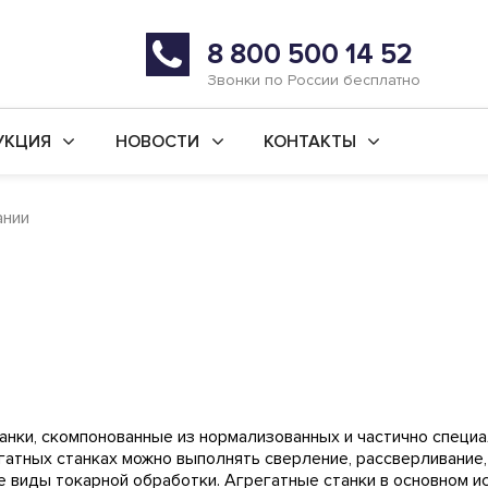
8 800 500 14 52
Звонки по России бесплатно
УКЦИЯ
НОВОСТИ
КОНТАКТЫ
й ремонт станков
Последние новости
г. Уфа
ании
во новых станков
Статьи
г. Ишимбай
ьные услуги
Реквизиты
 ремонт
ая обработка
анки
ки, скомпонованные из нормализованных и частично специал
гатных станках можно выполнять сверление, рассверливание,
е виды токарной обработки. Агрегатные станки в основном и