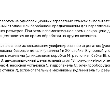
работка на однопозиционных агрегатных станках выполняетс
ыми столами или барабанами предназначены для параллельн
их размеров. При этом вспомогательное время сокращено до 
уществляется во время обработки на других позициях.
на основе использования унифицированных агрегатов; (уров
ваны: базовые детали (станины 1 и 20, стойка 9, упорный угол
ые механизмы (шпиндельная коробка 14, расточная бабка 19, 
 3, двухпозиционный делительный стол 18 прямолинейного п
бак 4, насосная установка 5, гидропанель 6), электрооборудо
танка 7), вспомогательные механизмы (удлинитель 15, резьбо