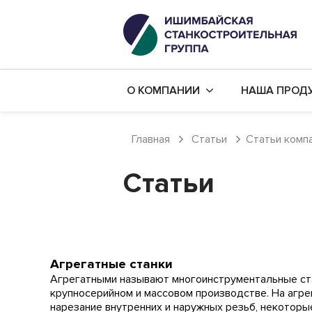
О КОМПАНИИ
НАША ПРОД
История компании
Капитальны
Главная
Статьи
Статьи комп
Наши цеха
Производст
Статьи
Наши заказчики
Дополнител
Политика в области качества
Бюджетный
Карьера в компании
Механическ
Готовые ст
Агрегатные станки
Агрегатными называют многоинструментальные стан
крупносерийном и массовом производстве. На агре
нарезание внутренних и наружных резьб, некоторы