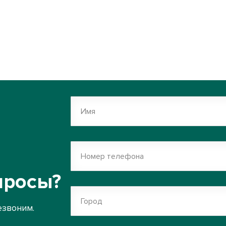
Имя
Номер телефона
просы?
Город
езвоним.